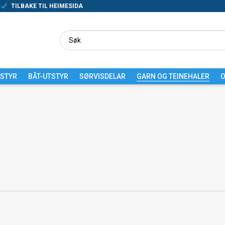
TILBAKE TIL HEIMESIDA
TSTYR
BÅT-UTSTYR
SØRVISDELAR
GARN OG TEINEHALER
O