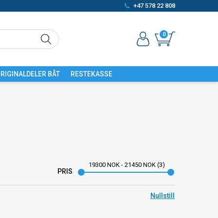
+47 578 22 808
0
RIGINALDELER BÅT
RESTEKASSE
19300
NOK
-
21450
NOK
3
PRIS
Nullstill