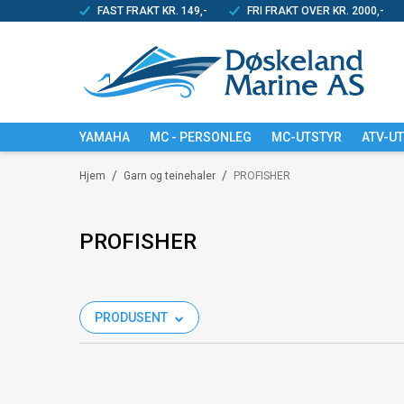
FAST FRAKT KR. 149,-
FRI FRAKT OVER KR. 2000,-
YAMAHA
MC - PERSONLEG
MC-UTSTYR
ATV-U
/
/
Hjem
Garn og teinehaler
PROFISHER
PROFISHER
PRODUSENT