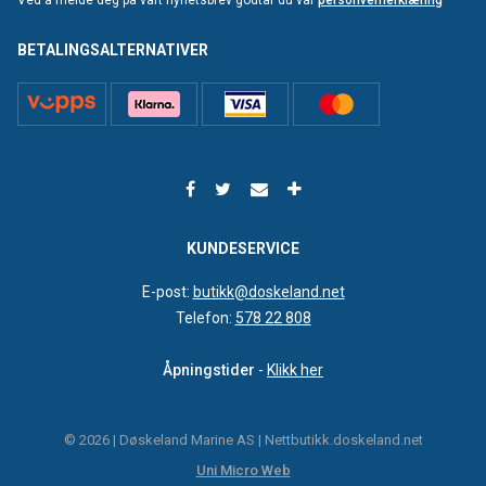
Ved å melde deg på vårt nyhetsbrev godtar du vår
personvernerklæring
BETALINGSALTERNATIVER
KUNDESERVICE
E-post:
butikk@doskeland.net
Telefon:
578 22 808
Åpningstider
-
Klikk her
© 2026 | Døskeland Marine AS | Nettbutikk.doskeland.net
Uni Micro Web