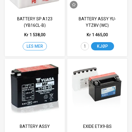
BATTERY SP A123
BATTERY ASSY YU-
(YB16CL-B)
YTZ8V (WC)
Kr 1 538,00
Kr 1 465,00
LES MER
KJØP
BATTERY ASSY
EXIDE ETX9-BS