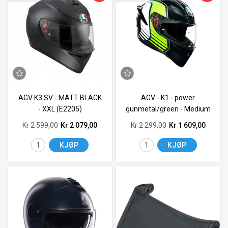
AGV K3 SV - MATT BLACK
AGV - K1 - power
- XXL (E2205)
gunmetal/green - Medium
Small (E2005)
Kr 2 599,00
Kr 2 079,00
Kr 2 299,00
Kr 1 609,00
KJØP
KJØP