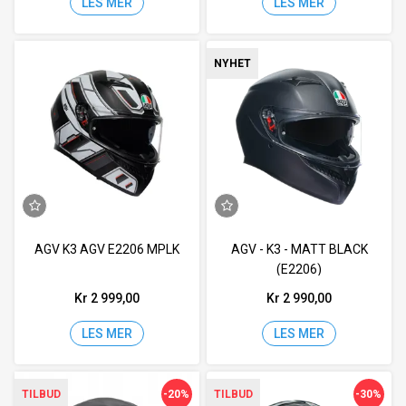
LES MER
LES MER
NYHET
AGV K3 AGV E2206 MPLK
AGV - K3 - MATT BLACK
(E2206)
Kr 2 999,00
Kr 2 990,00
LES MER
LES MER
-20%
-30%
TILBUD
TILBUD