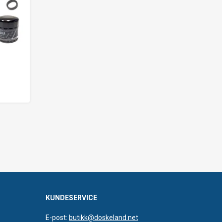
KUNDESERVICE
E-post:
butikk@doskeland.net