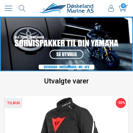
0
Utvalgte varer
-30%
TILBUD