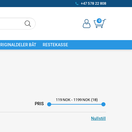
+47 578 22 808
0
RIGINALDELER BÅT
RESTEKASSE
119
NOK
-
1199
NOK
18
PRIS
Nullstill