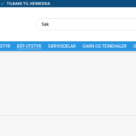
TILBAKE TIL HEIMESIDA
TSTYR
BÅT-UTSTYR
SØRVISDELAR
GARN OG TEINEHALER
O